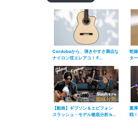
Cordobaから、弾きやすさ満点な
乾燥
ナイロン弦エレアコ！ F...
ター
【動画】ギブソン＆エピフォン
重厚
スラッシュ・モデル徹底分析 b...
戦！