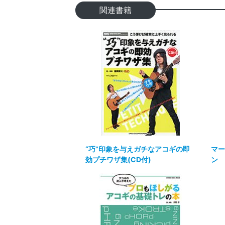
関連書籍
“巧”印象を与えガチなアコギの即
マー
効プチワザ集(CD付)
ン