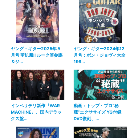
ヤング・ギター2025年５
ヤング・ギター2024年12
月号 聖飢魔II ルーク篁参謀
月号：ボン・ジョヴィ大全
＆ジ...
198...
インペリテリ新作『WAR
動画：トップ・プロ“秘
MACHINE』、国内デラッ
蔵”エクササイズ YG付録
クス盤...
DVD復刻、...