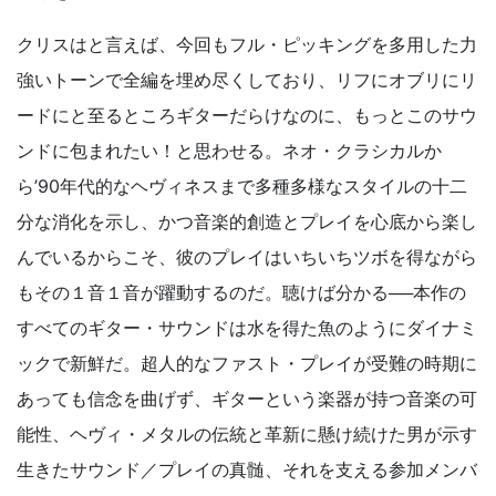
クリスはと言えば、今回もフル・ピッキングを多用した力
強いトーンで全編を埋め尽くしており、リフにオブリにリ
ードにと至るところギターだらけなのに、もっとこのサウ
ンドに包まれたい！と思わせる。ネオ・クラシカルか
ら’90年代的なヘヴィネスまで多種多様なスタイルの十二
分な消化を示し、かつ音楽的創造とプレイを心底から楽し
んでいるからこそ、彼のプレイはいちいちツボを得ながら
もその１音１音が躍動するのだ。聴けば分かる──本作の
すべてのギター・サウンドは水を得た魚のようにダイナミ
ックで新鮮だ。超人的なファスト・プレイが受難の時期に
あっても信念を曲げず、ギターという楽器が持つ音楽の可
能性、ヘヴィ・メタルの伝統と革新に懸け続けた男が示す
生きたサウンド／プレイの真髄、それを支える参加メンバ