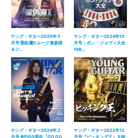
ヤング・ギター2025年５
ヤング・ギター2024年12
月号 聖飢魔II ルーク篁参謀
月号：ボン・ジョヴィ大全
＆ジ...
198...
ヤング・ギター2024年２
ヤング・ギター2022年12
月号 創刊55周年『GO GO
月号『ピッキング王』大特