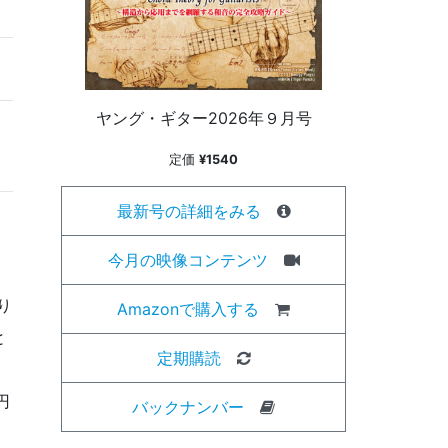
ヤング・ギター2026年９月号
定価
¥1540
最新号の詳細をみる
今月の映像コンテンツ
り
Amazonで購入する
と
定期購読
」
円
バックナンバー