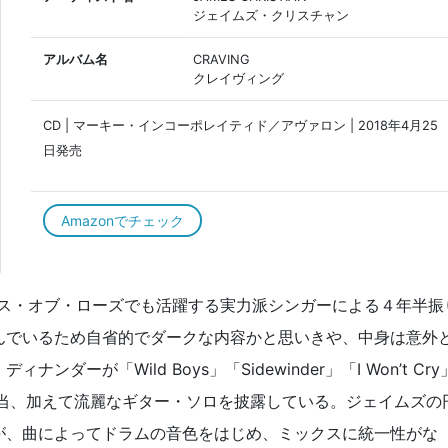
ジェイムズ・クリスチャン
アルバム名
CRAVING
クレイヴィング
CD | マーキー・インコーポレイティド／アヴァロン | 2018年4月25
日発売
Amazonでチェック
ウス・オブ・ローズでも活躍する実力派シンガーによる４年半振
んでいるため自省的でダークな内容かと思いきや、中身は意外
ーが「Wild Boys」「Sidewinder」「I Won’t Cry
器全般を担当、加えて流麗なギター・ソロを披露している。ジェイムズの
が、曲によってドラムの音色をはじめ、ミックスに統一性がな