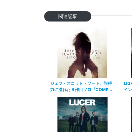
関連記事
ジェフ・スコット・ソート、説得
LIG
力に溢れた８作目ソロ『COMP...
イン