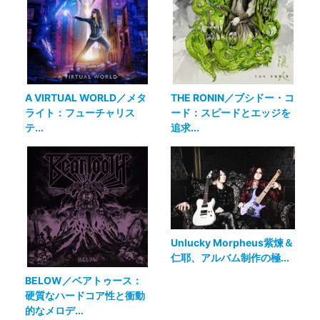
A VIRTUAL WORLD／メタ
THE RONIN／ブシドー・コ
ライト：フューチャリス
ード：スピードとエッジを
テ...
追求...
Unlucky Morpheus紫煉＆
仁耶、アルバム制作の極...
BELOW／ベアトゥース：
硬質なハードコア性と衝動
的なメロデ...