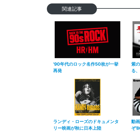
関連記事
'90年代のロック名作50枚が一挙
紫の
再発
る、
ランディ・ローズのドキュメンタ
動画
リー映画が秋に日本上陸
ぞ’