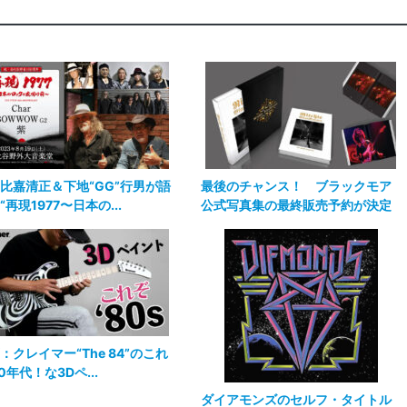
比嘉清正＆下地“GG”行男が語
最後のチャンス！ ブラックモア
“再現1977〜日本の...
公式写真集の最終販売予約が決定
：クレイマー“The 84”のこれ
80年代！な3Dペ...
ダイアモンズのセルフ・タイトル