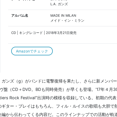
L.A. ガンズ
アルバム名
MADE IN MILAN
メイド・イン・ミラン
CD | キングレコード | 2018年3月21日発売
Amazonでチェック
・ガンズ（g）がバンドに電撃復帰を果たし、さらに新メンバー
イヴ盤（CD＋DVD。BDも同時発売）が早くも登場。’17年４月3
rs Rock Festival”出演時の模様を収録している。初期の代表
のギター・プレイはもちろん、フィル・ルイスの歌唱も大胆で
全編から伝わってくる内容だ。このラインナップでの活動が軌