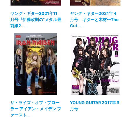
ヤング・ギター2021年11
ヤング・ギター2021年４
月号『伊藤政則の“メタル最
月号 ギターと木材〜The
前線2...
Gut...
ザ・ライズ・オブ・プロー
YOUNG GUITAR 2017年３
ラー アイアン・メイデン フ
月号
ァースト...