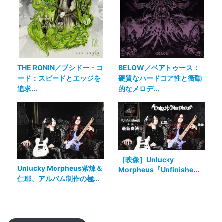
THE RONIN／ブシドー・コ
BELOW／ベアトゥース：
ード：スピードとエッジを
硬質なハードコア性と衝動
追求...
的なメロデ...
［映像］Unlucky
Unlucky Morpheus紫煉＆
Morpheus『Unfinishe...
仁耶、アルバム制作の極...