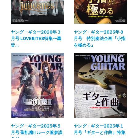
ヤング・ギター2026年３
ヤング・ギター2025年８
月号 LOVEBITES特集〜轟
月号 特別奏法企画『小指
音...
を極める』
ヤング・ギター2025年５
ヤング・ギター2025年１
月号 聖飢魔II ルーク篁参謀
月号『ギターと作曲』特集