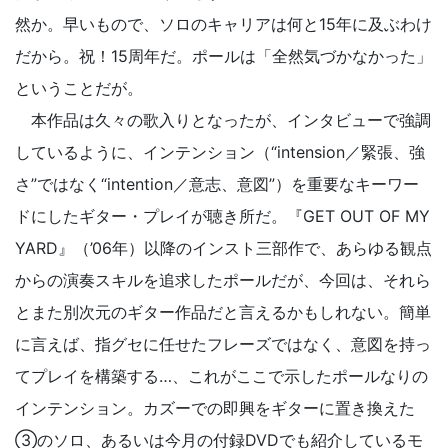
然か。早いもので、ソロのキャリアは何と15年に及ぶわけ
だから。祝！15周年だ。ポールは「全然気づかなかった」
ということだが。
本作品は久々の歌入りとなったが、インタビューで強調
しているように、インテンション（“intension／緊張、強
さ”ではなく“intention／意志、意図”）を重要なキーワー
ドにしたギター・プレイが聴き所だ。『GET OUT OF MY
YARD』（’06年）以降のインスト三部作で、あらゆる観点
からの演奏スキルを追求したポールだが、今回は、それら
とまた別次元のギター作品だと言えるかもしれない。簡単
に言えば、指グセに任せたフレーズではなく、意図を持っ
てプレイを構築する…、これがここで示したポールなりの
インテンション。カズーでの即興をギターに置き換えた
③のソロ、あるいは今月の付録DVDでも紹介しているモ