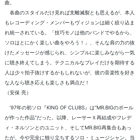
曲。
各曲のスタイルだけ見れば支離滅裂とも思えるが、本人
もレコーディング・メンバーもヴィジョンは細く絞り込ま
れ統一されている。「技巧モノは他のバンドでやるから、
ソロはとにかく楽しい曲をやろう！」、そんな肩の力の抜
けたメッセージが感じられ、シンプルに楽しみながら一気
に聴き終えてしまう。テクニカルなプレイだけを期待する
人は少々拍子抜けするかもしれないが、彼の音楽性を好き
な人なら聴き応えも楽しさも満点だ！
（安保 亮）
’97年の初ソロ『KING OF CLUBS』は“MR.BIGのポール
が作った作品”だった。以降、レーサーＸ再結成やフレデ
ィ・ネルソンとのユニット、そしてMR.BIG再集合もあっ
たが、今や完全に独り立ちするソロ・ミュージシャン。当