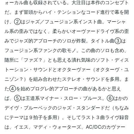
ォーカル曲も収録されている。大注目は本作のコンセプト
だ。まず冒頭からハイ・テンションなコード進行で幕を開
け、②はジャズ／フュージョン系インスト曲。マーシャ
ル系の歪みではなく、柔らかいオーヴァードライヴ系の歪
みでジャズ的アプローチのソロが炸裂。タイトル曲③は
フュージョン系ファンクの歌モノ。この曲のソロも含め、
随所に「ファズ？」とも思える潰れ気味のソフト・ディス
トーション・サウンドとオクターヴァー（オクターヴ・ユ
ニゾン？）を組み合わせたステレオ・サウンドを多用。ま
た④を始めプログレ的アプローチの曲があるかと思え
ば、⑤は王道系マイナー・スロー・ブルース。⑥はかの
デイヴ・ブルーベックのジャズ・スタンダードだ（ちなみ
にテーマは９拍子を多用）。そしてラスト３曲ライヴ録音
は、イエス、マディ・ウォーターズ、AC/DCのカヴァー