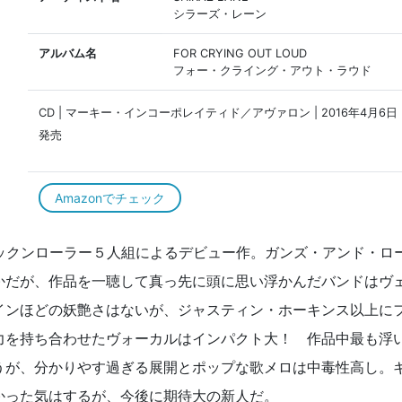
シラーズ・レーン
アルバム名
FOR CRYING OUT LOUD
フォー・クライング・アウト・ラウド
CD | マーキー・インコーポレイティド／アヴァロン | 2016年4月6日
発売
Amazonでチェック
ロックンローラー５人組によるデビュー作。ガンズ・アンド・ロ
かだが、作品を一聴して真っ先に頭に思い浮かんだバンドはヴ
インほどの妖艶さはないが、ジャスティン・ホーキンス以上に
力を持ち合わせたヴォーカルはインパクト大！ 作品中最も浮
うが、分かりやす過ぎる展開とポップな歌メロは中毒性高し。
かった気はするが、今後に期待大の新人だ。