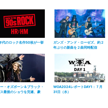
0年代のロック名作50枚が一挙
ガンズ・アンド・ローゼズ、約２
年ぶりの新曲を２曲同時配信
ー・オズボーン＆ブラック・
WOA2024レポートDAY1：７月
ス最後のショウを完遂、豪
31日（水）