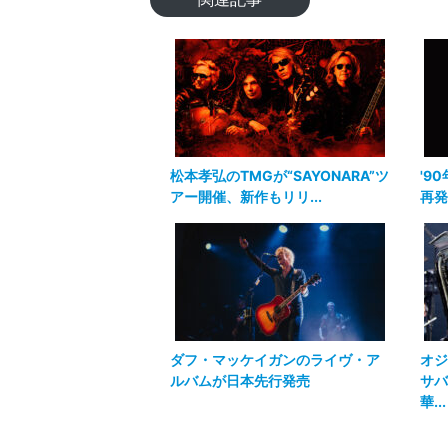
松本孝弘のTMGが“SAYONARA”ツ
'9
アー開催、新作もリリ...
再発
ダフ・マッケイガンのライヴ・ア
オジ
ルバムが日本先行発売
サバ
華...