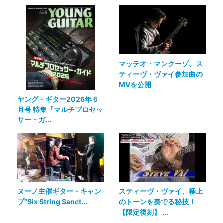
マッテオ・マンクーゾ、ス
ティーヴ・ヴァイ参加曲の
MVを公開
ヤング・ギター2026年６
月号 特集『マルチプロセッ
サー・ガ...
ヌーノ主催ギター・キャン
スティーヴ・ヴァイ、極上
プ“Six String Sanct...
のトーンを奏でる秘技！
【限定復刻】 ...