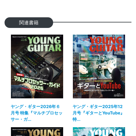
関連書籍
ヤング・ギター2026年６
ヤング・ギター2025年12
月号 特集『マルチプロセッ
月号『ギターとYouTube』
サー・ガ...
特...