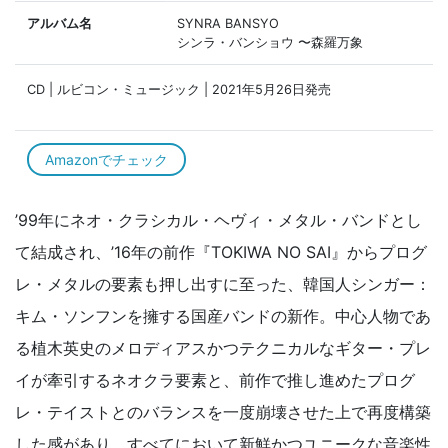
アルバム名
SYNRA BANSYO
シンラ・バンショウ 〜森羅万象
CD | ルビコン・ミュージック | 2021年5月26日発売
Amazonでチェック
’99年にネオ・クラシカル・ヘヴィ・メタル・バンドとし
て結成され、’16年の前作『TOKIWA NO SAI』からプログ
レ・メタルの要素も押し出すに至った、韓国人シンガー：
キム・ソンフンを擁する国産バンドの新作。中心人物であ
る植木英史のメロディアスかつテクニカルなギター・プレ
イが牽引するネオクラ要素と、前作で推し進めたプログ
レ・テイストとのバランスを一度崩壊させた上で再度構築
した感があり、すべてにおいて新鮮かつユニークな音楽性