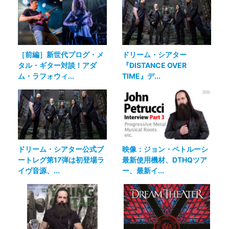
［前編］新世代プログ・メ
ドリーム・シアター
タル・ギター対談！アダ
『DISTANCE OVER
ム・ラフォウィ...
TIME』デ...
ドリーム・シアター公式ブ
映像：ジョン・ペトルーシ
ートレグ第17弾は初登場ラ
最新使用機材、DTHQツア
イヴ音源、...
ー、最新イ...