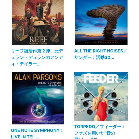
リーフ復活作第２弾、元デ
ALL THE RIGHT NOISES／
ュラン・デュランのアンデ
サンダー：活動30...
ィ・テイラー...
TORPEDO／フィーダー：
ONE NOTE SYMPHONY：
ファズを用いた“音の
LIVE IN TEL ...