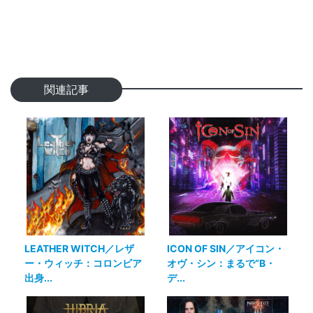
関連記事
LEATHER WITCH／レザ
ICON OF SIN／アイコン・
ー・ウィッチ：コロンビア
オヴ・シン：まるで“B・
出身...
デ...