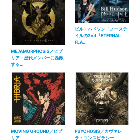
ビル・ハドソン「ノーステ
イルの2nd『ETERNAL
FLA...
ME7AMORPHOSIS／ヒブ
リア：歴代メンバーに匹敵
する...
MOVING GROUND／ヒブ
PSYCHOSIS／カヴァレ
リア
ラ・コンスピラシー