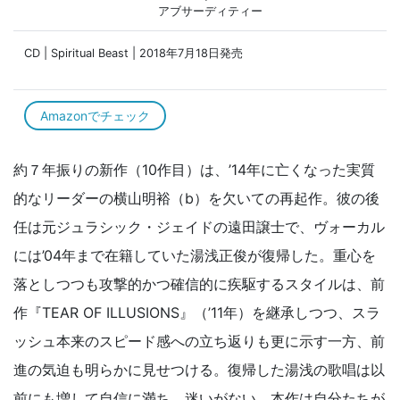
アブサーディティー
CD | Spiritual Beast | 2018年7月18日発売
Amazonでチェック
約７年振りの新作（10作目）は、’14年に亡くなった実質
的なリーダーの横山明裕（b）を欠いての再起作。彼の後
任は元ジュラシック・ジェイドの遠田譲士で、ヴォーカル
には’04年まで在籍していた湯浅正俊が復帰した。重心を
落としつつも攻撃的かつ確信的に疾駆するスタイルは、前
作『TEAR OF ILLUSIONS』（’11年）を継承しつつ、スラ
ッシュ本来のスピード感への立ち返りも更に示す一方、前
進の気迫も明らかに見せつける。復帰した湯浅の歌唱は以
前にも増して自信に満ち、迷いがない。本作は自分たちが