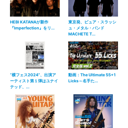
HEBI KATANAが新作
東京発、ピュア・スラッシ
『Imperfection』をリ...
ュ・メタル・バンド
MACHETE T...
“横フェス2024”、出演ア
動画：The Ultimate 55+1
ーティスト第１弾はユナイ
Licks～名手た...
テッド、...