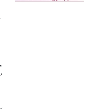
ア
さ
の
は