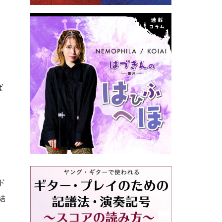
ー
ば
ド
結