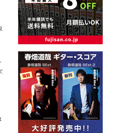
現
ト
て
は