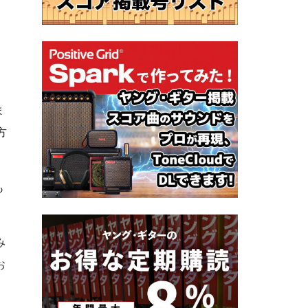
ま
方
も
み
お