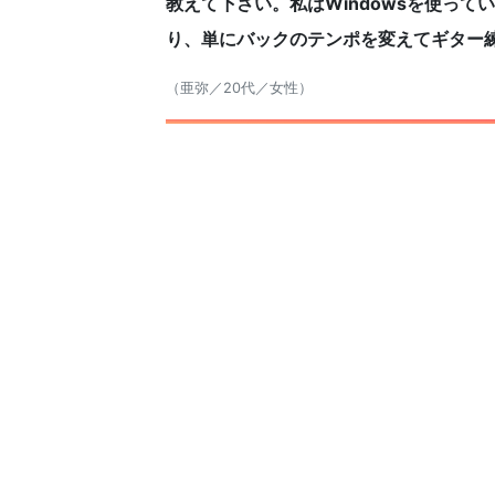
教えて下さい。私はWindowsを使っ
り、単にバックのテンポを変えてギター
（亜弥／20代／女性）