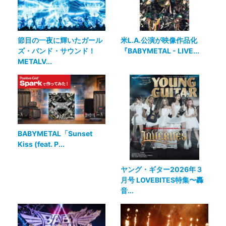
節目の一夜に輝いたガール
米L.A.公演が映像作品化
ズ・バンド・サウンド！
『BABYMETAL - LIVE...
METALV...
BABYMETAL「Sunset
Kiss (feat. P...
ヤング・ギター2026年３
月号 LOVEBITES特集〜轟
音...