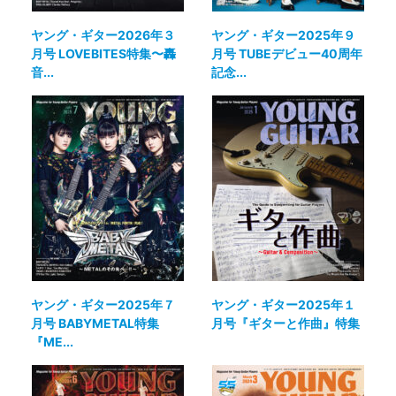
ヤング・ギター2026年３
ヤング・ギター2025年９
月号 LOVEBITES特集〜轟
月号 TUBEデビュー40周年
音...
記念...
ヤング・ギター2025年７
ヤング・ギター2025年１
月号 BABYMETAL特集
月号『ギターと作曲』特集
『ME...