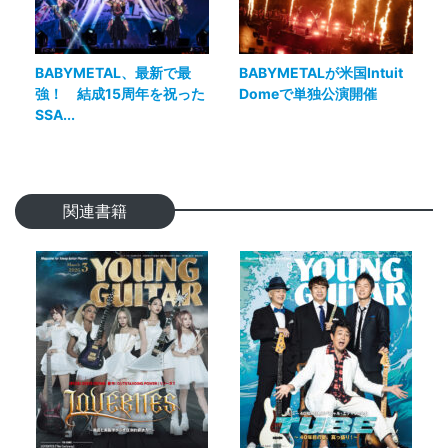
BABYMETAL、最新で最
BABYMETALが米国Intuit
強！ 結成15周年を祝った
Domeで単独公演開催
SSA...
関連書籍