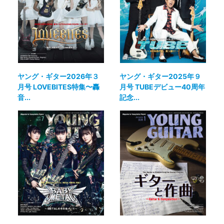
ヤング・ギター2026年３
ヤング・ギター2025年９
月号 LOVEBITES特集〜轟
月号 TUBEデビュー40周年
音...
記念...