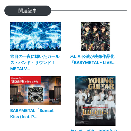
関連記事
節目の一夜に輝いたガール
米L.A.公演が映像作品化
ズ・バンド・サウンド！
『BABYMETAL - LIVE...
METALV...
BABYMETAL「Sunset
Kiss (feat. P...