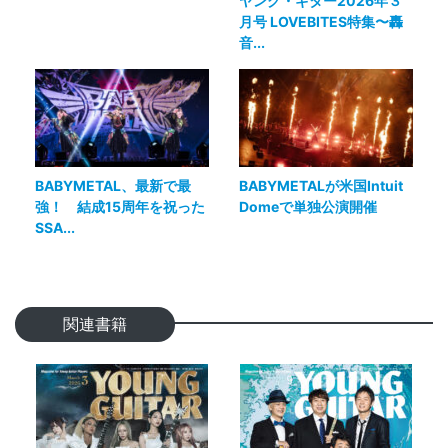
ヤング・ギター2026年３
月号 LOVEBITES特集〜轟
音...
BABYMETAL、最新で最
BABYMETALが米国Intuit
強！ 結成15周年を祝った
Domeで単独公演開催
SSA...
関連書籍