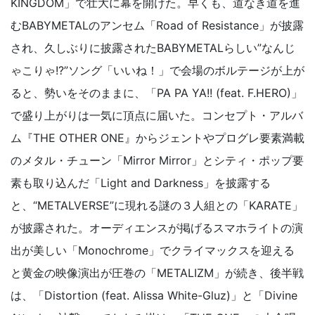
KINGDOM」で壮大に幕を開けた。早くも、道なき道を進
むBABYMETALのアンセム「Road of Resistance」が披露
され、久しぶりに披露されたBABYMETALらしい”なんじ
ゃこりゃ!?”ソング「いいね！」で会場のボルテージが上が
ると、勢いをそのままに、「PA PA YA!! (feat. F.HERO)」
で盛り上がりは一気に頂点に届いた。コンセプト・アルバ
ム『THE OTHER ONE』からジェントやプログレ要素満載
のメタル・チューン「Mirror Mirror」とシティ・ポップ要
素も取り込んだ「Light and Darkness」を披露する
と、“METALVERSE”に現れる謎の３人組との「KARATE」
が披露された。オーディエンスが掲げるスマホライトの演
出が美しい「Monochrome」でクライマックスを迎える
と黄金の映像演出が圧巻の「METALIZM」が続き、後半戦
は、「Distortion (feat. Alissa White-Gluz)」と「Divine