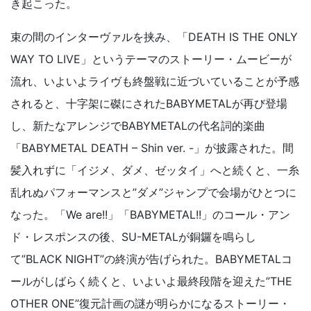
き起こった。
束の間のインターヴァルを挟み、「DEATH IS THE ONLY
WAY TO LIVE」というテーマのストーリー・ムービーが
流れ、いよいよライヴも終盤戦に近づいていることが予感
されると、十字架に磔にされたBABYMETALが再び登場
し、新たなアレンジでBABYMETALの代名詞的楽曲
「BABYMETAL DEATH – Shin ver. -」が披露された。間
髪入れずに「イジメ、ダメ、ゼッタイ」へと続くと、一糸
乱れぬパフォーマンスと”ダメ”ジャンプで会場がひとつに
なった。「We are!!」「BABYMETAL!!」のコール・アン
ド・レスポンスの後、SU-METALが銅鑼を鳴らし
て”BLACK NIGHT”の終演が告げられた。BABYMETALコ
ールがしばらく続くと、いよいよ最終段階を迎えた”THE
OTHER ONE”復元計画の謎が明らかになるストーリー・