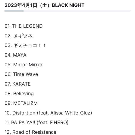
2023年4月1日（土）BLACK NIGHT
01. THE LEGEND
02. メギツネ
03. ギミチョコ！！
04. MAYA
05. Mirror Mirror
06. Time Wave
07. KARATE
08. Believing
09. METALIZM
10. Distortion (feat. Alissa White-Gluz)
11. PA PA YA!! (feat. F.HERO)
12. Road of Resistance