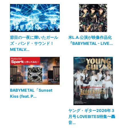
節目の一夜に輝いたガール
米L.A.公演が映像作品化
ズ・バンド・サウンド！
『BABYMETAL - LIVE...
METALV...
BABYMETAL「Sunset
Kiss (feat. P...
ヤング・ギター2026年３
月号 LOVEBITES特集〜轟
音...