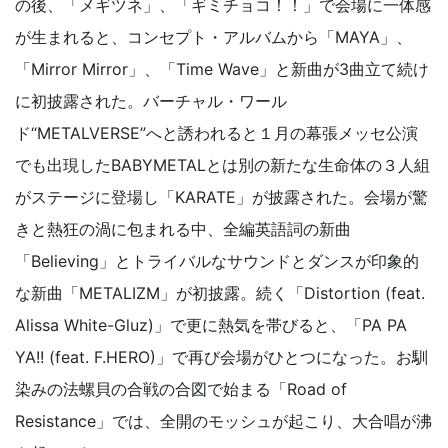
の後、「メギツネ」、「ギミチョコ！！」で会場に一体感
が生まれると、コンセプト・アルバムから「MAYA」、
「Mirror Mirror」、「Time Wave」と新曲が3曲立て続け
に初披露された。バーチャル・ワール
ド“METALVERSE”へと誘われると１月の幕張メッセ公演
でも出現したBABYMETALとは別の新たな生命体の３人組
がステージに登場し「KARATE」が披露された。会場が驚
きと熱狂の渦に包まれる中、全編英語詞の新曲
「Believing」とトライバルなサウンドとダンスが印象的
な新曲「METALIZM」が初披露。続く「Distortion (feat.
Alissa White-Gluz)」で更に熱気を帯びると、「PA PA
YA!! (feat. F.HERO)」で再び会場がひとつになった。お馴
染みの法螺貝の合戦の合図で始まる「Road of
Resistance」では、全開のモッシュが起こり、大合唱が沸