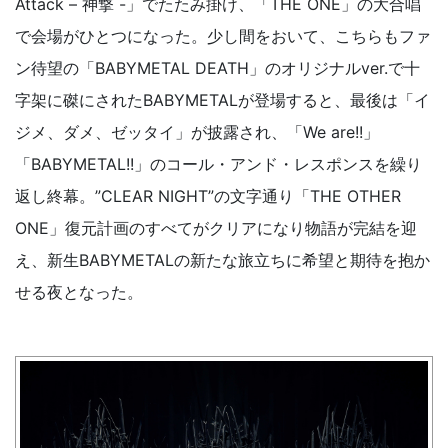
Attack – 神撃 -」でたたみ掛け、「THE ONE」の大合唱
で会場がひとつになった。少し間をおいて、こちらもファ
ン待望の「BABYMETAL DEATH」のオリジナルver.で十
字架に磔にされたBABYMETALが登場すると、最後は「イ
ジメ、ダメ、ゼッタイ」が披露され、「We are!!」
「BABYMETAL!!」のコール・アンド・レスポンスを繰り
返し終幕。”CLEAR NIGHT”の文字通り「THE OTHER
ONE」復元計画のすべてがクリアになり物語が完結を迎
え、新生BABYMETALの新たな旅立ちに希望と期待を抱か
せる夜となった。