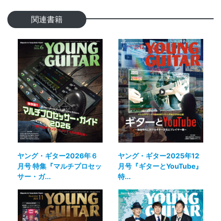
関連書籍
ヤング・ギター2026年６
ヤング・ギター2025年12
月号 特集『マルチプロセッ
月号『ギターとYouTube』
サー・ガ...
特...