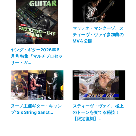
マッテオ・マンクーゾ、ス
ティーヴ・ヴァイ参加曲の
MVを公開
ヤング・ギター2026年６
月号 特集『マルチプロセッ
サー・ガ...
ヌーノ主催ギター・キャン
スティーヴ・ヴァイ、極上
プ“Six String Sanct...
のトーンを奏でる秘技！
【限定復刻】 ...