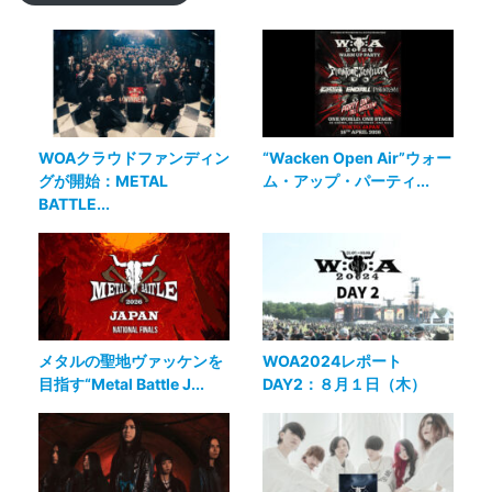
WOAクラウドファンディン
“Wacken Open Air”ウォー
グが開始：METAL
ム・アップ・パーティ...
BATTLE...
メタルの聖地ヴァッケンを
WOA2024レポート
目指す“Metal Battle J...
DAY2：８月１日（木）