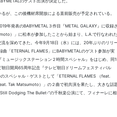
BABYMETALのゲスト出演が決定した。
いるが、この後機材席開放による直前販売が予定されている。
19年発表のBABYMETAL３作目『METAL GALAXY』に収録
 Matsumoto）」に松本が参加したことから始まり、L.A.で行なわれ
、交流を深めてきた。今年9月18日（水）には、20年ぶりのリリ
曲「ETERNAL FLAMES」にBABYMETALのゲスト参加が実
『ミュージックステーション２時間スペシャル』をはじめ、同1
ビ朝日開局65周年記念『テレビ朝日ドリームフェスティバル
ペシャル・ゲストとして「ETERNAL FLAMES （feat.
（feat. Tak Matsumoto）」の２曲で初共演を果たし、大きな話
till Dodging The Bullet-”の千秋楽公演にて、フィナーレに相