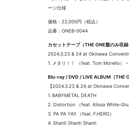
ージ仕様
価格：22,000円（税込）
品番：ONEB-0044
カセットテープ（THE ONE盤のみ収
2024.3.23 & 24 at Okinawa Conventi
1. メタリ！！ （feat. Tom Morello） – 4
Blu-ray / DVD / LIVE ALBUM
【2024.3.23 & 24 at Okinawa Conve
1. BABYMETAL DEATH
2. Distortion （feat. Alissa White-Gl
3. PA PA YA!! （feat. F.HERO）
4. Shanti Shanti Shanti