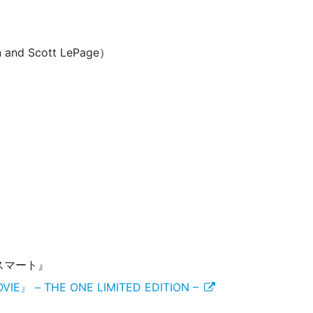
n and Scott LePage）
スマート』
IE』 – THE ONE LIMITED EDITION –