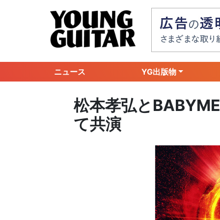
ニュース
YG出版物
松本孝弘とBABYM
て共演