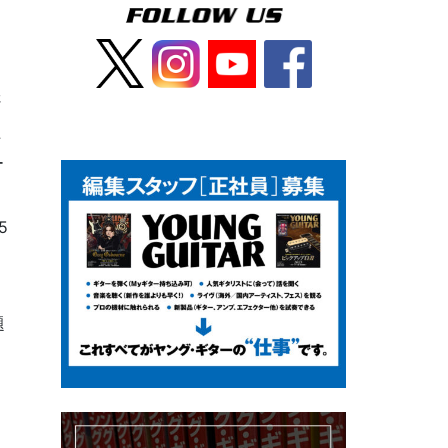
さ
た
ー
5
題