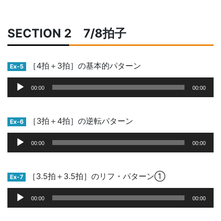
SECTION 2 7/8拍子
［4拍＋3拍］の基本的パターン
Ex-5
音
00:00
00:00
声
プ
レ
［3拍＋4拍］の逆転パターン
Ex-6
ー
音
ヤ
00:00
00:00
声
ー
プ
レ
［3.5拍＋3.5拍］のリフ・パターン①
Ex-7
ー
音
ヤ
00:00
00:00
声
ー
プ