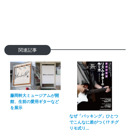
関連記事
藤岡幹大ミュージアムが開
館、生前の愛用ギターなど
を展示
なぜ「バッキング」ひとつ
でこんなに差がつく!? チグ
リモ式リ...