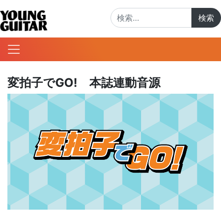
検索:
変拍子でGO! 本誌連動音源