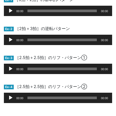
音
00:00
00:00
声
プ
レ
［2拍＋3拍］の逆転パターン
Ex-2
ー
音
ヤ
00:00
00:00
声
ー
プ
レ
［2.5拍＋2.5拍］のリフ・パターン①
Ex-3
ー
音
ヤ
00:00
00:00
声
ー
プ
レ
［2.5拍＋2.5拍］のリフ・パターン②
Ex-4
ー
音
ヤ
00:00
00:00
声
ー
プ
レ