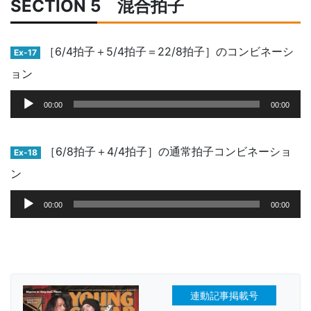
SECTION 5 混合拍子
ー
ヤ
ー
［6/4拍子＋5/4拍子＝22/8拍子］のコンビネーシ
Ex-17
ョン
音
00:00
00:00
声
プ
レ
［6/8拍子＋4/4拍子］の通常拍子コンビネーショ
Ex-18
ー
ン
ヤ
ー
音
00:00
00:00
声
プ
レ
ー
ヤ
連動記事掲載号
ー