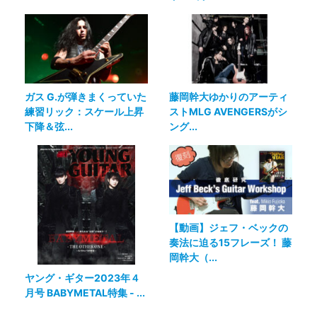
ガス G.が弾きまくっていた
藤岡幹大ゆかりのアーティ
練習リック：スケール上昇
ストMLG AVENGERSがシ
下降＆弦...
ング...
【動画】ジェフ・ベックの
奏法に迫る15フレーズ！ 藤
岡幹大（...
ヤング・ギター2023年４
月号 BABYMETAL特集 - ...