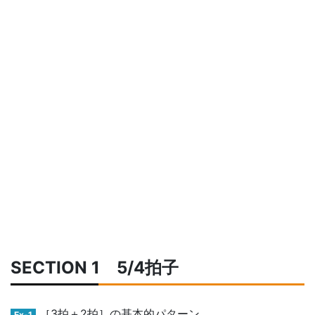
SECTION 1 5/4拍子
［3拍＋2拍］の基本的パターン
Ex-1