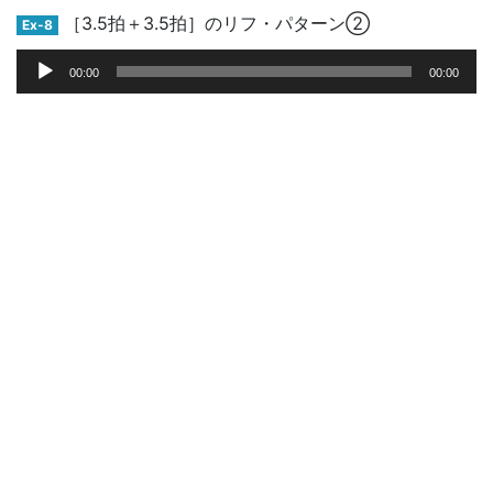
レ
［3.5拍＋3.5拍］のリフ・パターン②
Ex-8
ー
音
ヤ
00:00
00:00
声
ー
プ
レ
ー
ヤ
ー