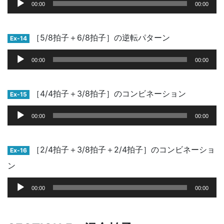
00:00
00:00
声
プ
レ
［5/8拍子＋6/8拍子］の逆転パターン
Ex-14
ー
音
ヤ
00:00
00:00
声
ー
プ
レ
［4/4拍子＋3/8拍子］のコンビネーション
Ex-15
ー
音
ヤ
00:00
00:00
声
ー
プ
レ
［2/4拍子＋3/8拍子＋2/4拍子］のコンビネーショ
Ex-16
ー
ン
ヤ
ー
音
00:00
00:00
声
プ
レ