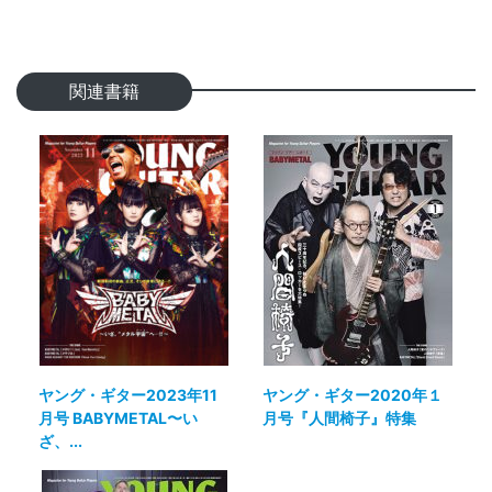
関連書籍
ヤング・ギター2023年11
ヤング・ギター2020年１
月号 BABYMETAL〜い
月号『人間椅子』特集
ざ、...