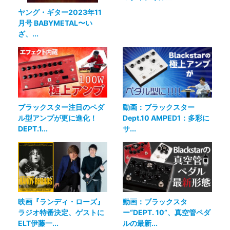
ヤング・ギター2023年11
月号 BABYMETAL〜い
ざ、...
ブラックスター注目のペダ
動画：ブラックスター
ル型アンプが更に進化！
Dept.10 AMPED1：多彩に
DEPT.1...
サ...
映画『ランディ・ローズ』
動画：ブラックスタ
ラジオ特番決定、ゲストに
ー“DEPT. 10”、真空管ペダ
ELT伊藤一...
ルの最新...