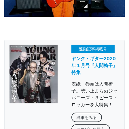
連動記事掲載号
ヤング・ギター2020
年１月号『人間椅子』
特集
表紙・巻頭は人間椅
子。勢い止まらぬジャ
パニーズ・３ピース・
ロッカーを大特集！
詳細をみる