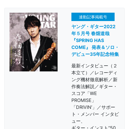
連動記事掲載号
ヤング・ギター2022
年５月号 春畑道哉
『SPRING HAS
COME』 発表＆ソロ・
デビュー35年記念特集
最新インタビュー（２
本立て）／レコーディ
ング機材徹底解析／新
作奏法解説／ギター・
スコア「WE
PROMISE」
「DRIVIN’」／サポー
ト・メンバー インタビ
ュー、
ギター・インスト“50