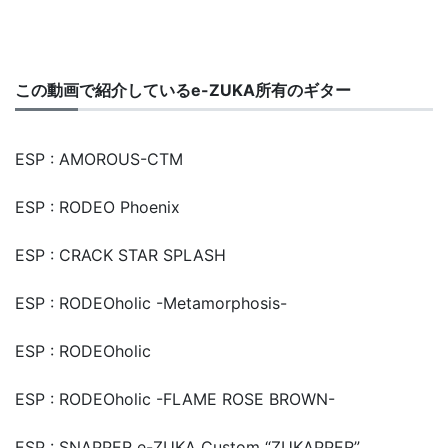
この動画で紹介しているe-ZUKA所有のギター
ESP : AMOROUS-CTM
ESP : RODEO Phoenix
ESP : CRACK STAR SPLASH
ESP : RODEOholic -Metamorphosis-
ESP : RODEOholic
ESP : RODEOholic -FLAME ROSE BROWN-
ESP : SNAPPER e-ZUKA Custom “ZUKAPPER”