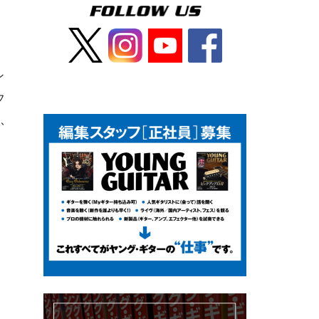
ン
フ
ふ