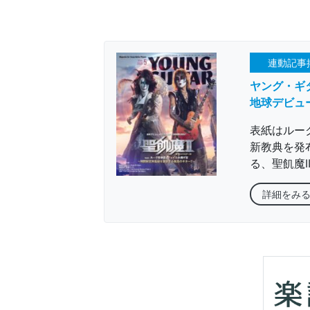
連動記事
ヤング・ギタ
地球デビュ
表紙はルー
新教典を発
る、聖飢魔II
詳細をみ