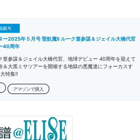
掲載号
ー2025年５月号 聖飢魔II ルーク篁参謀＆ジェイル大橋代官
ー40周年
ク篁参謀＆ジェイル大橋代官。地球デビュー 40周年を迎えて
布＆大黒ミサツアーを開催する地獄の悪魔達にフォーカスす
大特集!!
る
アマゾンで購入