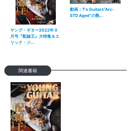
動画：T's Guitars“Arc-
STD Aged"の熟...
ヤング・ギター2022年９
月号『配線王』大特集＆エ
リック・ジ...
関連書籍