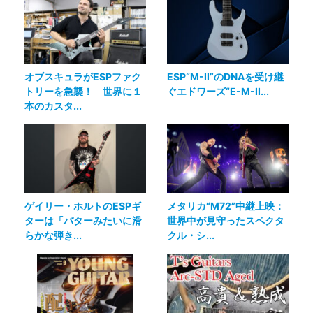
オブスキュラがESPファク
ESP“M-II”のDNAを受け継
トリーを急襲！ 世界に１
ぐエドワーズ“E-M-II...
本のカスタ...
ゲイリー・ホルトのESPギ
メタリカ“M72”中継上映：
ターは「バターみたいに滑
世界中が見守ったスペクタ
らかな弾き...
クル・シ...