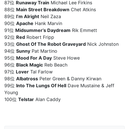
87位
Runaway Train
Michael Lee Firkins
88位
Main Street Breakdown
Chet Atkins
89位
I’m Alright
Neil Zaza
90位
Apache
Hank Marvin
91位
Midsummer’s Daydream
Rik Emmett
92位
Red
Robert Fripp
93位
Ghost Of The Robot Graveyard
Nick Johnston
94位
Sunny
Pat Martino
95位
Mood For A Day
Steve Howe
96位
Black Magic
Reb Beach
97位
Lover
Tal Farlow
98位
Albatross
Peter Green & Danny Kirwan
99位
Into The Lungs Of Hell
Dave Mustaine & Jeff
Young
100位
Telstar
Alan Caddy