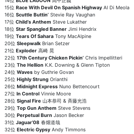
14位
BLUE LAGOON
高中正義
15位
Race With Devil On Spanish Highway
Al Di Meola
16位
Scuttle Buttin’
Stevie Ray Vaughan
17位
Child’s Anthem
Steve Lukather
18位
Star Spangled Banner
Jimi Hendrix
19位
Tears Of Sahara
Tony MacAlpine
20位
Sleepwalk
Brian Setzer
21位
Exploder
高崎 晃
22位
17th Century Chicken Pickin’
Chris Impellitteri
23位
The Hellion
K.K. Downing & Glenn Tipton
24位
Waves
by Guthrie Govan
25位
Highly Strung
Orianthi
26位
Midnight Express
Nuno Bettencourt
27位
In Control
Vinnie Moore
28位
Signal Fire
山本恭司 & 斉藤光浩
29位
Top Gun Anthem
Steve Stevens
30位
Perpetual Burn
Jason Becker
31位
Jaguar’08
春畑道哉
32位
Electric Gypsy
Andy Timmons