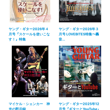
ヤング・ギター2026年４
ヤング・ギター2026年３
月号『スケールを使いこな
月号 LOVEBITES特集〜轟
す！』特集
音...
マイケル・シェンカー 神
ヤング・ギター2025年12
光の黙示録
月号『ギターとYouTube』