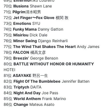
69位
Enfermo
Kiko Loureiro
70位
Illusions
Shawn Lane
71位
Pilgrim
清水昭男
72位
Jet Finger〜Fox Glove
横関 敦
73位
Emotions
SYU
74位
Funky Mama
Danny Gatton
75位
Misirlou
Dick Dale
76位
Minor Swing
Django Reinharli
77位
The Wind That Shakes The Heart
Andy James
78位
FALCON
橘高文彦
79位
Breezin’
George Benson
80位
BATTLE WITHOUT HONOR OR HUMANITY
HOTEI
81位
ASAYAKE
野呂一生
82位
Flight Of The Bumblebee
Jennifer Batten
83位
Triptych
DAITA
84位
Night And Day
Joe Pass
85位
World Anthem
Frank Marino
86位
Change
Mateus Asato