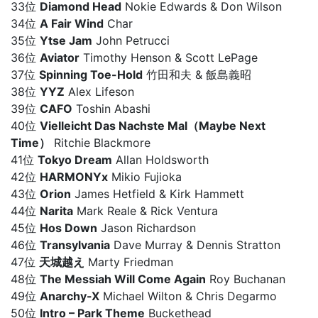
33位
Diamond Head
Nokie Edwards & Don Wilson
34位
A Fair Wind
Char
35位
Ytse Jam
John Petrucci
36位
Aviator
Timothy Henson & Scott LePage
37位
Spinning Toe-Hold
竹田和夫 & 飯島義昭
38位
YYZ
Alex Lifeson
39位
CAFO
Toshin Abashi
40位
Vielleicht Das Nachste Mal（Maybe Next
Time）
Ritchie Blackmore
41位
Tokyo Dream
Allan Holdsworth
42位
HARMONYx
Mikio Fujioka
43位
Orion
James Hetfield & Kirk Hammett
44位
Narita
Mark Reale & Rick Ventura
45位
Hos Down
Jason Richardson
46位
Transylvania
Dave Murray & Dennis Stratton
47位
天城越え
Marty Friedman
48位
The Messiah Will Come Again
Roy Buchanan
49位
Anarchy-X
Michael Wilton & Chris Degarmo
50位
Intro – Park Theme
Buckethead