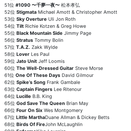
51位
#1090 〜千夢一夜〜
松本孝弘
52位
Stigmata
Michael Amott & Christopher Amott
53位
Sky Overture
Uli Jon Roth
54位
Tilt
Richie Kotzen & Greg Howe
55位
Black Mountain Side
Jimmy Page
56位
Stratus
Tommy Bolin
57位
T.A.Z.
Zakk Wylde
58位
Lover
Les Paul
59位
Jato Unit
Jeff Loomis
60位
The Well-Dressed Guitar
Steve Morse
61位
One Of These Days
David Gilmour
62位
Spike’s Song
Frank Gambale
63位
Captain Fingers
Lee Ritenour
64位
Lucille
B.B. King
65位
God Save The Queen
Brian May
66位
Four On Six
Wes Montgomery
67位
Little Martha
Duane Allman & Dickey Betts
68位
Birds Of Fire
John McLaughlin