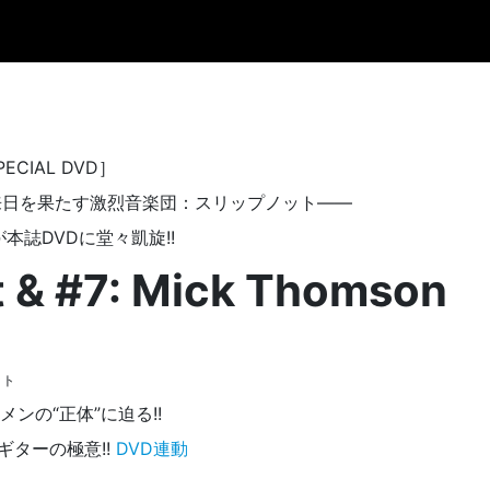
SPECIAL DVD］
年ぶりの来日を果たす激烈音楽団：スリップノット——
誌DVDに堂々凱旋!!
t & #7: Mick Thomson
ット
スメンの“正体”に迫る!!
ン・ギターの極意!!
DVD連動