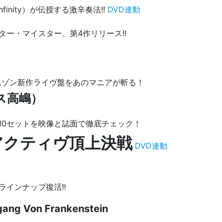
s Infinity）が伝授する激辛奏法!!
DVD連動
・ギター・マイスター、第4作リリース!!
・クリムゾン新作ライヴ盤をあのマニアが斬る！
レス高嶋）
N］合計10セットを映像と誌面で徹底チェック！
ts アクティヴ頂上決戦
DVD連動
・ラインナップ復活!!
gang Von Frankenstein