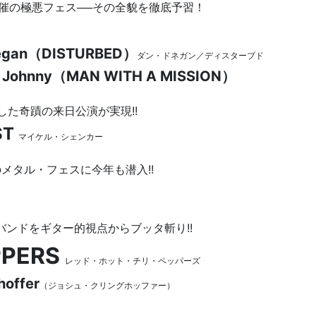
ット主催の極悪フェス──その全貌を徹底予習！
egan（DISTURBED）
ダン・ドネガン／ディスターブド
n Johnny（MAN WITH A MISSION）
いした奇蹟の来日公演が実現!!
ST
マイケル・シェンカー
最大のメタル・フェスに今年も潜入!!
激辛”バンドをギター的視点からブッタ斬り!!
PPERS
レッド・ホット・チリ・ペッパーズ
hoffer
（ジョシュ・クリングホッファー）