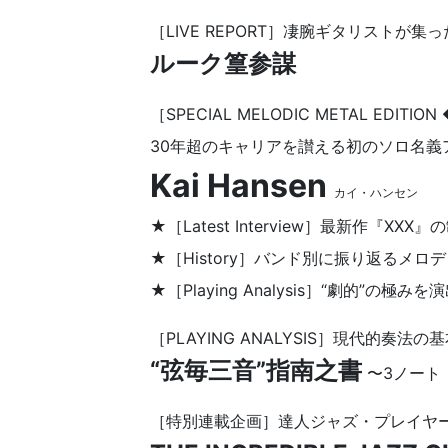
［LIVE REPORT］凄腕ギタリストが
ルーク篁参謀
［SPECIAL MELODIC METAL EDITION 
30年超のキャリアを讃える初のソロ名義
Kai Hansen
カイ・ハンセン
★［Latest Interview］最新作『XX
★［History］バンド別に振り返るメ
★［Playing Analysis］“劇的”の
［PLAYING ANALYSIS］現代的奏法
“弦毎三音”指南之書
〜3ノート
［特別連載企画］達人ジャズ・プレイヤ