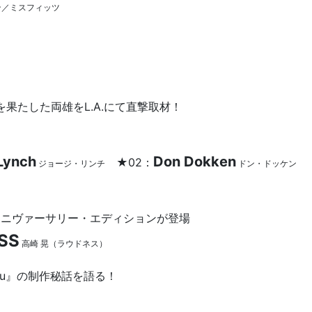
ン／ミスフィッツ
の邂逅を果たした両雄をL.A.にて直撃取材！
Lynch
Don Dokken
★02：
ジョージ・リンチ
ドン・ドッケン
0周年アニヴァーサリー・エディションが登場
ESS
高崎 晃（ラウドネス）
k you』の制作秘話を語る！