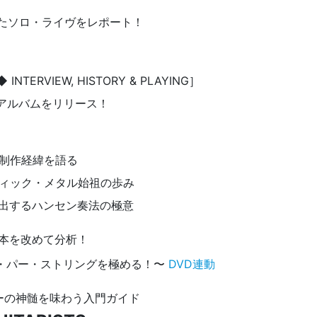
集ったソロ・ライヴをレポート！
◆ INTERVIEW, HISTORY & PLAYING］
アルバムをリリース！
X』の制作経緯を語る
ロディック・メタル始祖の歩み
極みを演出するハンセン奏法の極意
の基本を改めて分析！
・パー・ストリングを極める！〜
DVD連動
ーの神髄を味わう入門ガイド