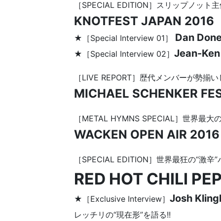
［SPECIAL EDITION］スリップノ
KNOTFEST JAPAN 2016
Dan Don
★［Special Interview 01］
Jean-Ke
★［Special Interview 02］
［LIVE REPORT］歴代メンバーが勢揃
MICHAEL SCHENKER FE
［METAL HYMNS SPECIAL］世界
WACKEN OPEN AIR 2016
［SPECIAL EDITION］世界最狂の“
RED HOT CHILI PE
Josh Kling
★［Exclusive Interview］
レッチリの“現在形”を語る!!