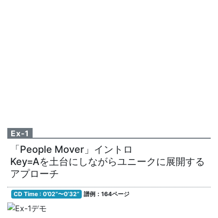
Ex-1
「People Mover」イントロ
Key=Aを土台にしながらユニークに展開する
アプローチ
CD Time : 0’02”〜0’32”
譜例：164ページ