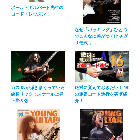
ポール・ギルバート先生の
コード・レッスン！
なぜ「バッキング」ひとつ
でこんなに差がつく!? チグ
リモ式リ...
ガス G.が弾きまくっていた
絶対に覚えておきたい！ 16
練習リック：スケール上昇
の定番コード進行を実演紹
下降＆弦...
介！