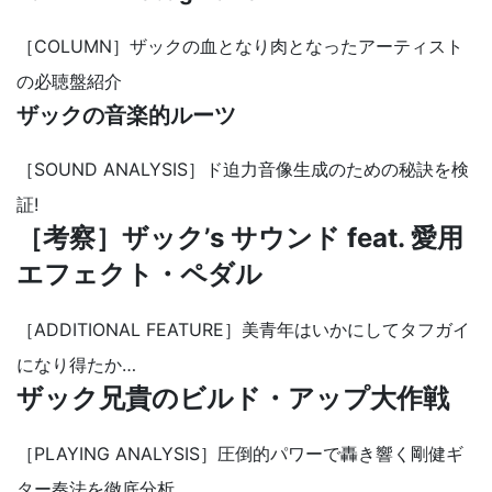
［COLUMN］ザックの血となり肉となったアーティスト
の必聴盤紹介
ザックの音楽的ルーツ
［SOUND ANALYSIS］ド迫力音像生成のための秘訣を検
証!
［考察］ザック’s サウンド feat. 愛用
エフェクト・ペダル
［ADDITIONAL FEATURE］美青年はいかにしてタフガイ
になり得たか…
ザック兄貴のビルド・アップ大作戦
［PLAYING ANALYSIS］圧倒的パワーで轟き響く剛健ギ
ター奏法を徹底分析