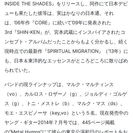
INSIDE THE SHADES』をリリースし、同作にて日本デビ
ューも果たした彼等は、実はかなりの日本通。それ
は、’06年作『CORE』に続いて’09年に発表された
3rd『SHIN-KEN』が、宮本武蔵にインスパイアされたコ
ンセプト・アルバムだったことからもよく分かるし、続く
現時点での最新作『SPIRITUAL MIGRATION』（’13年）に
も、日本＆東洋的なエッセンスがところどころに散りばめ
られていた。
バンドの現ラインナップは、マルク・マルティンス
（vo）、カルロス・ロザーノ（g）、ジョルディ・ゴルゲ
ス（g）、トニ・メストレ（b）、マルク・マス（ds）、
モエ・エスピノーサ（key,vo）という５名。現在発売中の
ヤング・ギター2014年７月号では、445ページ掲載
の“Metal Hymns”にて彼らの東京公演初日のレポートをお