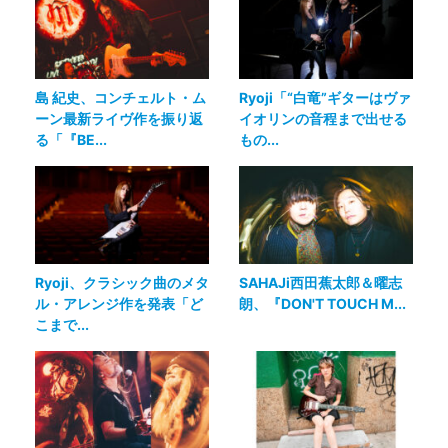
島 紀史、コンチェルト・ム
Ryoji「“白竜”ギターはヴァ
ーン最新ライヴ作を振り返
イオリンの音程まで出せる
る「『BE...
もの...
Ryoji、クラシック曲のメタ
SAHAJi西田蕉太郎＆曜志
ル・アレンジ作を発表「ど
朗、『DON'T TOUCH M...
こまで...