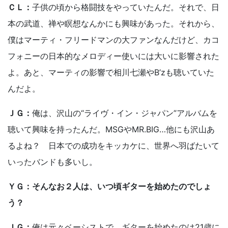
ＣＬ：
子供の頃から格闘技をやっていたんだ。それで、日
本の武道、禅や瞑想なんかにも興味があった。それから、
僕はマーティ・フリードマンの大ファンなんだけど、カコ
フォニーの日本的なメロディー使いには大いに影響された
よ。あと、マーティの影響で相川七瀬やB’zも聴いていた
んだよ。
ＪＧ：
俺は、沢山の“ライヴ・イン・ジャパン”アルバムを
聴いて興味を持ったんだ。MSGやMR.BIG…他にも沢山あ
るよね？ 日本での成功をキッカケに、世界へ羽ばたいて
いったバンドも多いし。
ＹＧ：そんなお２人は、いつ頃ギターを始めたのでしょ
う？
ＪＧ：
俺は元々ベーシストで、ギターを始めたのは21歳に