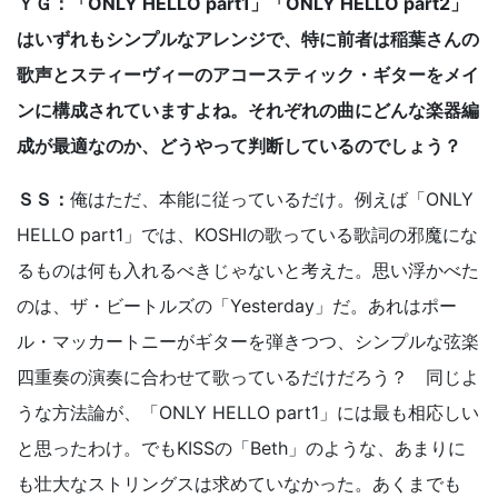
ＹＧ：「ONLY HELLO part1」「ONLY HELLO part2」
はいずれもシンプルなアレンジで、特に前者は稲葉さんの
歌声とスティーヴィーのアコースティック・ギターをメイ
ンに構成されていますよね。それぞれの曲にどんな楽器編
成が最適なのか、どうやって判断しているのでしょう？
ＳＳ：
俺はただ、本能に従っているだけ。例えば「ONLY
HELLO part1」では、KOSHIの歌っている歌詞の邪魔にな
るものは何も入れるべきじゃないと考えた。思い浮かべた
のは、ザ・ビートルズの「Yesterday」だ。あれはポー
ル・マッカートニーがギターを弾きつつ、シンプルな弦楽
四重奏の演奏に合わせて歌っているだけだろう？ 同じよ
うな方法論が、「ONLY HELLO part1」には最も相応しい
と思ったわけ。でもKISSの「Beth」のような、あまりに
も壮大なストリングスは求めていなかった。あくまでも