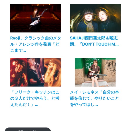
Ryoji、クラシック曲のメタ
SAHAJi西田蕉太郎＆曜志
ル・アレンジ作を発表「ど
朗、『DON'T TOUCH M...
こまで...
「フリーク・キッチンはこ
メイ・シモネス「自分の本
の３人だけでやろう、と考
能を信じて、やりたいこと
えたんだ！」...
をやってほし...