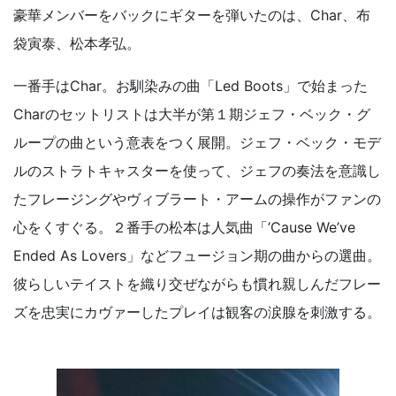
豪華メンバーをバックにギターを弾いたのは、Char、布
袋寅泰、松本孝弘。
一番手はChar。お馴染みの曲「Led Boots」で始まった
Charのセットリストは大半が第１期ジェフ・ベック・グ
ループの曲という意表をつく展開。ジェフ・ベック・モデ
ルのストラトキャスターを使って、ジェフの奏法を意識し
たフレージングやヴィブラート・アームの操作がファンの
心をくすぐる。２番手の松本は人気曲「’Cause We’ve
Ended As Lovers」などフュージョン期の曲からの選曲。
彼らしいテイストを織り交ぜながらも慣れ親しんだフレー
ズを忠実にカヴァーしたプレイは観客の涙腺を刺激する。