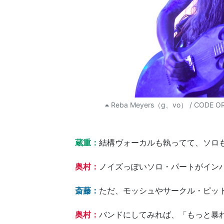
Reba Meyers（g、vo） / CODE O
蔵重：
結構ヴォーカルも執ってて、ソロ
奥村：
ノイズっぽいソロ・パートがイン
斎藤：
ただ、モッシュやサークル・ピッ
奥村：
バンドにしてみれば、「もっと暴