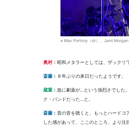
Max Portnoy（dr）、Jami Morgan
奥村：
昭和メタラーとしては、ザックリ“
斎藤：
８年ぶりの来日だったようです。
蔵重：
急に劇薬が…という強烈さでした
ク・バンドだった…と。
斎藤：
昔の音を聴くと、もっとハードコ
した感があって、ここのところ、より注