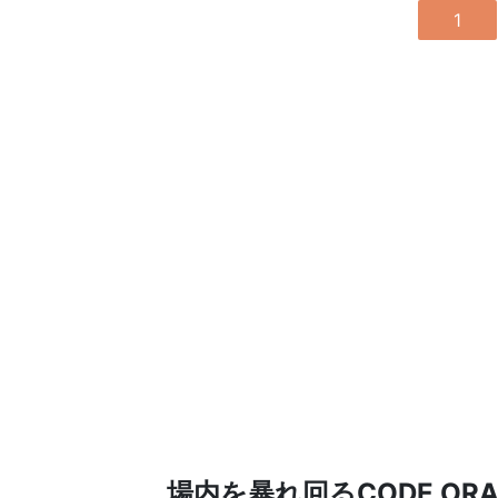
1
場内を暴れ回るCODE O