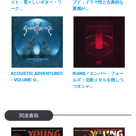
イト：荒々しいギター・ワ
ブド：ドラマ性と古典的な
ーク...
質感が...
ACOUSTIC ADVENTURES
RUINS／エンバー・フォー
- VOLUME O...
ルズ：北欧メタルを残しつ
つオシャ...
関連書籍