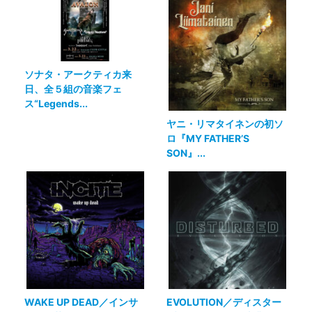
ソナタ・アークティカ来
日、全５組の音楽フェ
ス“Legends...
ヤニ・リマタイネンの初ソ
ロ『MY FATHER’S
SON』...
WAKE UP DEAD／インサ
EVOLUTION／ディスター