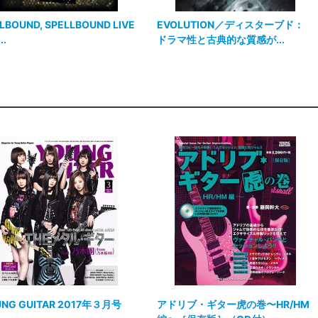
LBOUND, SPELLBOUND LIVE
EVOLUTION／ディスターブド：
..
ドラマ性と古典的な質感が...
UNG GUITAR 2017年３月号
アドリブ・ギター虎の巻〜HR/HM