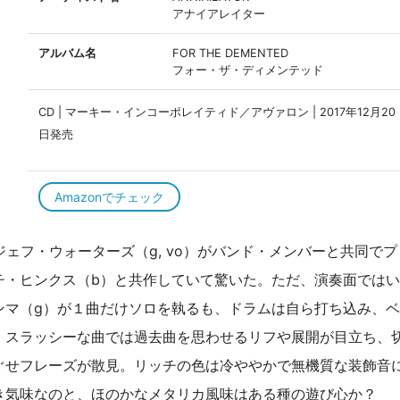
アナイアレイター
アルバム名
FOR THE DEMENTED
フォー・ザ・ディメンテッド
CD | マーキー・インコーポレイティド／アヴァロン | 2017年12月20
日発売
Amazonでチェック
ェフ・ウォーターズ（g, vo）がバンド・メンバーと共同でプ
チ・ヒンクス（b）と共作していて驚いた。ただ、演奏面ではい
ンマ（g）が１曲だけソロを執るも、ドラムは自ら打ち込み、ベ
。スラッシーな曲では過去曲を思わせるリフや展開が目立ち、
ぐせフレーズが散見。リッチの色は冷ややかで無機質な装飾音
き気味なのと、ほのかなメタリカ風味はある種の遊び心か？