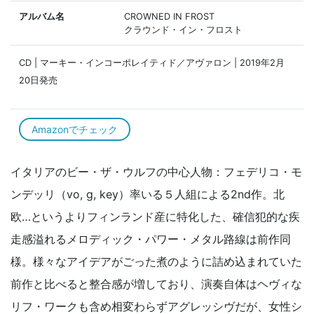
アルバム名
CROWNED IN FROST
クラウンド・イン・フロスト
CD | マーキー・インコーポレイティド／アヴァロン | 2019年2月
20日発売
Amazonでチェック
イタリアのビー・ザ・ウルフの中心人物：フェデリコ・モ
ンデッリ（vo, g, key）率いる５人組による2nd作。北
欧…というよりフィンランド産に特化した、確信犯的な疾
走感溢れるメロディック・パワー・メタル路線は前作同
様。様々なアイデアがごった煮のように詰め込まれていた
前作と比べると整合感が増しており、演奏自体はヘヴィな
リフ・ワークも含め相変わらずアグレッシヴだが、女性シ