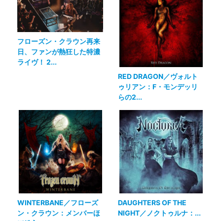
フローズン・クラウン再来
日、ファンが熱狂した特濃
ライヴ！ 2...
RED DRAGON／ヴォルト
ゥリアン：F・モンデッリ
らの2...
WINTERBANE／フローズ
DAUGHTERS OF THE
ン・クラウン：メンバーほ
NIGHT／ノクトゥルナ：...