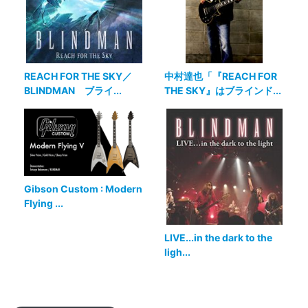
REACH FOR THE SKY／
中村達也「『REACH FOR
BLINDMAN ブライ...
THE SKY』はブラインド...
Gibson Custom : Modern
Flying ...
LIVE...in the dark to the
ligh...