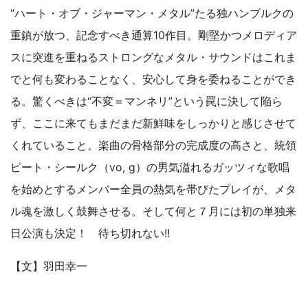
“ハート・オブ・ジャーマン・メタル”たる独ハンブルクの
重鎮が放つ、記念すべき通算10作目。剛堅かつメロディア
スに突進を重ねるストロングなメタル・サウンドはこれま
でと何も変わることなく、安心して身を委ねることができ
る。驚くべきは“不変＝マンネリ”という罠に決して陥ら
ず、ここに来てもまだまだ新鮮味をしっかりと感じさせて
くれていること。楽曲の骨格部分の完成度の高さと、統領
ピート・シールク（vo, g）の男気溢れるガッツィな歌唱
を始めとするメンバー全員の熱気を帯びたプレイが、メタ
ル魂を激しく鼓舞させる。そして何と７月には初の単独来
日公演も決定！ 待ち切れない!!
【文】羽田幸一