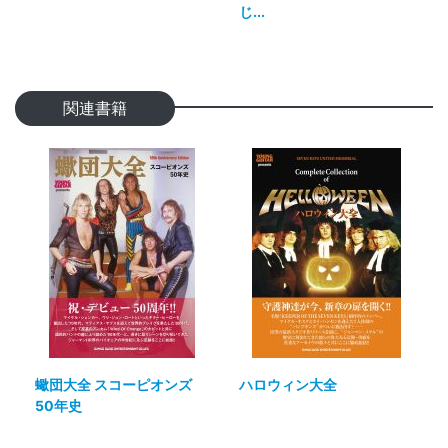
じ...
関連書籍
蠍団大全 スコーピオンズ
ハロウィン大全
50年史