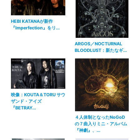
HEBI KATANAが新作
『Imperfection』をリ...
ARGOS／NOCTURNAL
BLOODLUST：新たなギ...
映像：KOUTA＆TORU サウ
ザンド・アイズ
『BETRAY...
４人体制となったNoGoD
の７曲入りミニ・アルバム
『神劇』、...