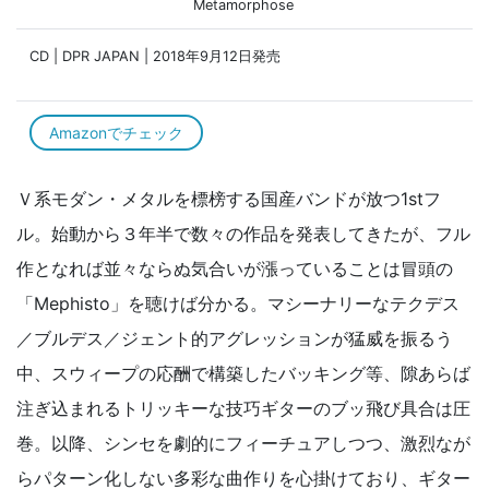
Metamorphose
CD | DPR JAPAN | 2018年9月12日発売
Amazonでチェック
Ｖ系モダン・メタルを標榜する国産バンドが放つ1stフ
ル。始動から３年半で数々の作品を発表してきたが、フル
作となれば並々ならぬ気合いが漲っていることは冒頭の
「Mephisto」を聴けば分かる。マシーナリーなテクデス
／ブルデス／ジェント的アグレッションが猛威を振るう
中、スウィープの応酬で構築したバッキング等、隙あらば
注ぎ込まれるトリッキーな技巧ギターのブッ飛び具合は圧
巻。以降、シンセを劇的にフィーチュアしつつ、激烈なが
らパターン化しない多彩な曲作りを心掛けており、ギター