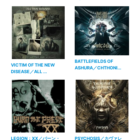
BATTLEFIELDS OF
VICTIM OF THE NEW
ASHURA／CHTHONI...
DISEASE／ALL ...
LEGION：XX／バーン・
PSYCHOSIS／カヴァレ