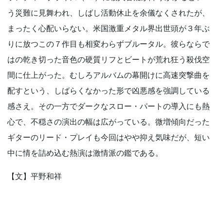
う災難に見舞われ、しばし活動休止を余儀なくされたが、
まったく心配いらない。米国激重メタル界出世頭が３年ぶ
りに放つこの７作目も相変わらずブルータル。彼らならで
はの乾き切った音色の硬質リフとビートが荒れ狂う殺伐空
間に仕上がった。むしろアルバムの幕開けに高速突撃曲を
配すという、しばらくなかった形で凶悪感を強調している
感さえ。その一方でダークなスロー・パートの導入にも熱
心で、不穏さの演出の幅は広がっている。微増傾向だった
ギターのリード・プレイも今回はやや抑え気味だが、短い
中に情を詰め込む熱演は激情派の鑑である。
【文】平野和祥