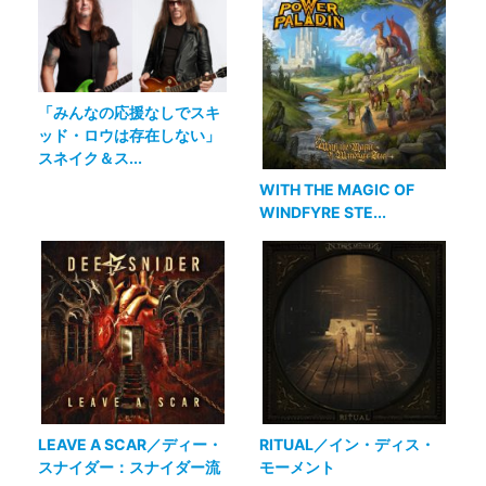
「みんなの応援なしでスキ
ッド・ロウは存在しない」
スネイク＆ス...
WITH THE MAGIC OF
WINDFYRE STE...
LEAVE A SCAR／ディー・
RITUAL／イン・ディス・
スナイダー：スナイダー流
モーメント