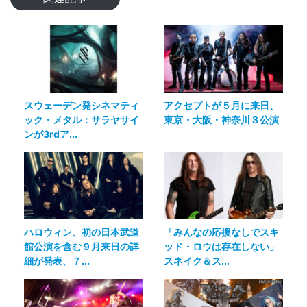
スウェーデン発シネマティ
アクセプトが５月に来日、
ック・メタル：サラヤサイ
東京・大阪・神奈川３公演
ンが3rdア...
ハロウィン、初の日本武道
「みんなの応援なしでスキ
館公演を含む９月来日の詳
ッド・ロウは存在しない」
細が発表、７...
スネイク＆ス...