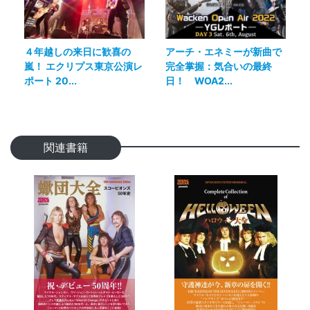
４年越しの来日に歓喜の
アーチ・エネミーが新曲で
嵐！ エクリプス東京公演レ
完全掌握：気合いの最終
ポート 20...
日！ WOA2...
関連書籍