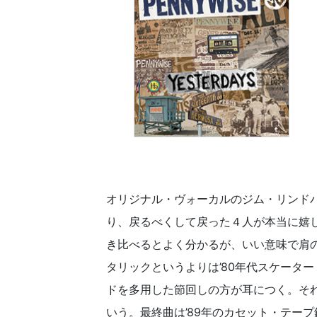
オリジナル・ヴォーカルのジム・リンドバ
り、戻るべくして戻った４人が本当に嬉
き比べるとよく分かるが、いい意味で肩
タリックというよりは’80年代スケータ
ドを多用した節回しの方が耳につく。そ
いう。最終曲は’89年のカセット・テー