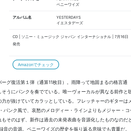
ペニーワイズ
アルバム名
YESTERDAYS
イエスタデーズ
CD | ソニー・ミュージック ジャパン インターナショナル | 7月16日
発売
Amazonでチェック
ーグ復活第１弾（通算11枚目）。雨降って地固まるの格言通
しそうにパンクを奏でている。唯一ヴォーカルが異なる前作と
の力が抜けていてカラッとしている。フレッチャーのギターは
ー・パンク風で、哀愁のメロディー・ラインよりもメジャー・コ
れもそのはず、新作は過去の未発表曲を音源化したものなのだ
プ録音の音源。ペニーワイズの歴史を振り返る意味でも貴重だ。