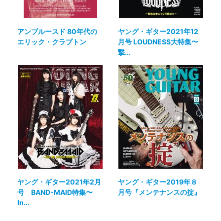
アンブルースド 80年代の
ヤング・ギター2021年12
エリック・クラプトン
月号 LOUDNESS大特集〜
撃...
ヤング・ギター2021年2月
ヤング・ギター2019年８
号 BAND-MAID特集〜
月号『メンテナンスの掟』
In...