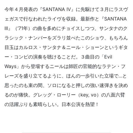
今年４月発表の『SANTANA IV』に先駆けて３月にラスヴ
ェガスで行なわれたライヴを収録。最新作と『SANTANA
III』（’71年）の曲を多めにチョイスしつつ、サンタナのク
ラシック・ナンバーをズラリ並べたこのショウ、もちろん
目玉はカルロス・サンタナ＆ニール・ショーンというギタ
ー・コンビの演奏を聴けることだ。３曲目の「Evil
Ways」から登場するニールは師匠の官能的なラテン・フ
レーズを盛り立てるように、ほんの一歩引いた立場で…と
思ったのも束の間、ソロになると押しの強い速弾きを決め
るのが痛快。グレッグ・ローリー（key, vo）の八面六臂
の活躍ぶりも素晴らしい。日本公演を熱望！