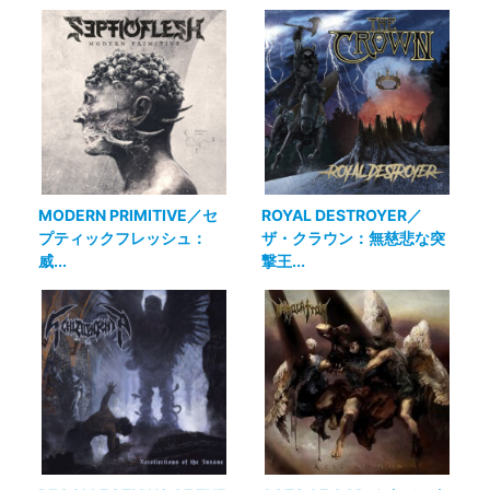
MODERN PRIMITIVE／セ
ROYAL DESTROYER／
プティックフレッシュ：
ザ・クラウン：無慈悲な突
威...
撃王...