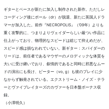
ギターとベースが新たに加入し制作された新作。ただしレ
コーディング後にポール（dr）が脱退、新たに英国人ドラ
マーが加入した。前作『NECROPOLIS』（’09年）よりも
重く攻撃的に、つまりよりヴェイダーらしい厳つい作品に
仕上がっており、物理的なスピードは総じて抑えめだが、
スピード感は損なわれていない。新ギター：スパイダーの
リードは、前任者であるマウザーのメロディックな体質を
大いに受け継いでおり、叙情的であると同時に邪悪なムー
ドの演出にも長け、ピーター（vo, g）も彼のプレイに少
なからず触発されている。エクストリーム・ノイズ・テラ
ーとヴァイブレイターズのカヴァーを日本盤ボーナス収
録。
（小澤明久）