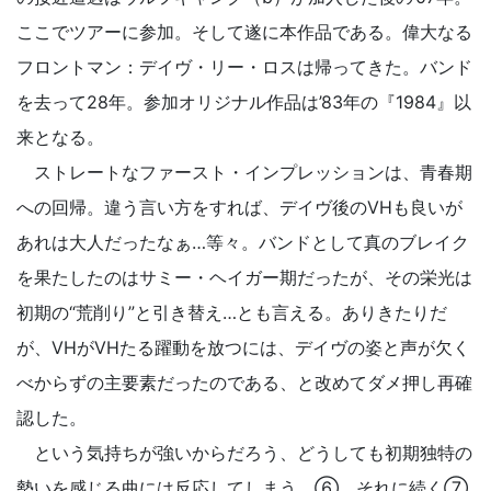
ここでツアーに参加。そして遂に本作品である。偉大なる
フロントマン：デイヴ・リー・ロスは帰ってきた。バンド
を去って28年。参加オリジナル作品は’83年の『1984』以
来となる。
ストレートなファースト・インプレッションは、青春期
への回帰。違う言い方をすれば、デイヴ後のVHも良いが
あれは大人だったなぁ…等々。バンドとして真のブレイク
を果たしたのはサミー・ヘイガー期だったが、その栄光は
初期の“荒削り”と引き替え…とも言える。ありきたりだ
が、VHがVHたる躍動を放つには、デイヴの姿と声が欠く
べからずの主要素だったのである、と改めてダメ押し再確
認した。
という気持ちが強いからだろう、どうしても初期独特の
勢いを感じる曲には反応してしまう。⑥、それに続く⑦