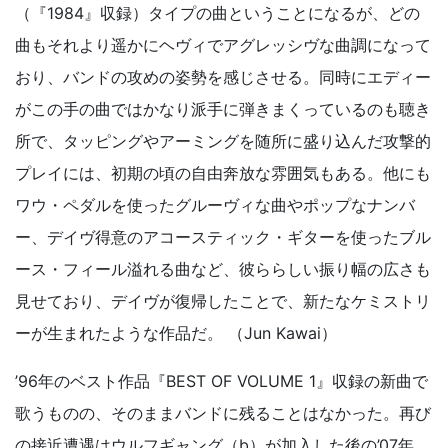
（『1984』収録）タイプの曲ということになるが、どの
曲もそれより遥かにヘヴィでアグレッシヴな曲調になって
おり、バンドの攻めの姿勢を感じさせる。同時にエディー
がこの手の曲ではかなり派手に弾きまくっているのも聴き
所で、タッピングやアーミングを随所に盛り込んだ攻撃的
プレイには、初期の頃の自由奔放な雰囲気もある。他にも
ワウ・ペダルを使ったグルーヴィな曲やポップなナンバ
ー、デイヴ得意のアコースティック・ギターを使ったブル
ース・フィール溢れる曲など、彼ららしい振り幅の広さも
見せており、デイヴが復帰したことで、新たなケミストリ
ーが生まれたような作品だ。 （Jun Kawai）
’96年のベスト作品『BEST OF VOLUME 1』収録の新曲で
歌うものの、そのままバンドに残ることはなかった。再び
の接近遭遇はウルフギャング（b）が加入した後の’07年。