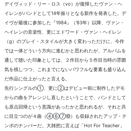
デイヴィッド・リー・ロス（vo）が復帰したヴァン・ヘ
イレンがバンドとして14年振りとなる新作を発表した。デ
イヴが最後に参加した『1984』（’83年）以降、ヴァン・
ヘイレンの音楽性、更にエドワード・ヴァン・ヘイレン
（g）のプレイ・スタイルが大きく変わっただけに、今作
では一体どういう方向に進むかと思われたが、アルバムを
通して聴いた印象としては、２作目から５作目当時の雰囲
気を残しつつ、これまでにないパワフルな要素も盛り込ん
だ作品に仕上がったと言える。
先行シングルの①、更に②はデビュー前に制作したデモ
からの曲をアレンジし直したということで、バンドとして
も原点回帰という意識があったかと思われるが、それと共
に目立つのが４曲（④⑥⑦⑩）も収録されたアップ・テ
ンポのナンバーだ。大雑把に言えば「Hot For Teacher」