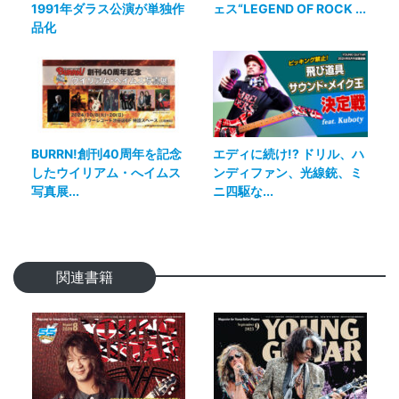
1991年ダラス公演が単独作
ェス“LEGEND OF ROCK ...
品化
BURRN!創刊40周年を記念
エディに続け!? ドリル、ハ
したウイリアム・へイムス
ンディファン、光線銃、ミ
写真展...
ニ四駆な...
関連書籍