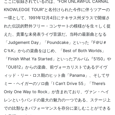
ここに収録されているのは、“FOR UNLAWFUL CARNAL
KNOWLEDGE TOUR”と名付けられた今作に伴うツアーの
一環として、1991年12月4日にテキサス州ダラスで開催さ
れた伝説的野外フリー・コンサートの模様がを生々しく捉
えた、貴重な未発表ライヴ音源だ。当時の最新曲となる
「Judgement Day」「Poundcake」といった『F＠U＃
C％K』からの楽曲をはじめ、「Best of Both Worlds」
「Finish What Ya Started」といったアルバム『5150』や
『OU812』からの楽曲、前ヴォーカリストであるデイヴ
ィッド・リー・ロス期のヒット曲「Panama」、そしてサ
ミー・ヘイガーのソロ曲「I Can’t Drive 55」「There’s
Only One Way to Rock」が含まれており、ヴァン・ヘイ
レンというバンドの最大の魅力の一つである、ステージ上
での比類なきパフォーマンスを存分に楽しむことができる