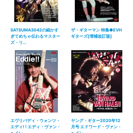
SATSUMA3042の細かす
ザ・ギターマン 特集●EVH
ぎてめちゃ伝わるマスター
ギターズ[増補改訂版]
ズ・リ...
エヴリバディ・ウォンツ・
ヤング・ギター2020年12
エディ! ! エディ・ヴァン・
月号 エドワード・ヴァン・
ヘイレ...
ヘイレ...