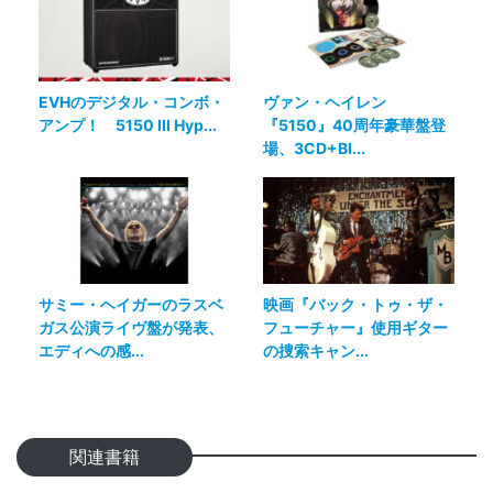
EVHのデジタル・コンボ・
ヴァン・ヘイレン
アンプ！ 5150 III Hyp...
『5150』40周年豪華盤登
場、3CD+Bl...
サミー・ヘイガーのラスベ
映画『バック・トゥ・ザ・
ガス公演ライヴ盤が発表、
フューチャー』使用ギター
エディへの感...
の捜索キャン...
関連書籍