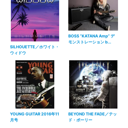
BOSS “KATANA Amp” デ
モンストレーション b...
SILHOUETTE／ホワイト・
ウィドウ
YOUNG GUITAR 2016年11
BEYOND THE FADE／テッ
月号
ド・ポーリー