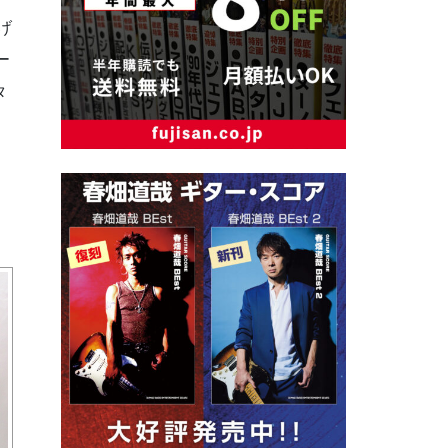
げ
ー
タ
。