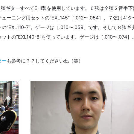
弦ギターすべてE-II製を使用しています。６弦は全弦２音半下
ニング用セットの”EXL145”［.012〜.054］、７弦はギタ
XL110-7”。ゲージは［.010〜.059］です。そして８弦ギ
”EXL140-8”を使っています。ゲージは［.010〜.074］
ター
も参考に？？してくださいね（笑）