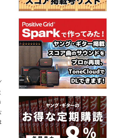
グ
状
き
な
は